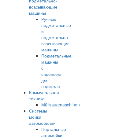
подметально-
всасывающие
машины
Ручные
подметальные
и
подметально-
всасывающие
машины
Подметальные
машины
с
сиденьем
для
водителя
Коммунальная
техника
Müllsaugmaschinen
Системы
мойки
автомобилей
Портальные
автомойки