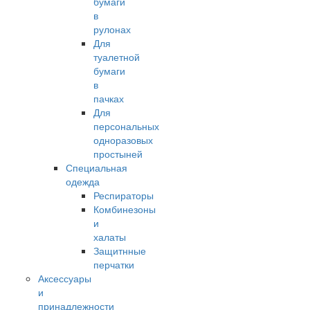
бумаги
в
рулонах
Для
туалетной
бумаги
в
пачках
Для
персональных
одноразовых
простыней
Специальная
одежда
Респираторы
Комбинезоны
и
халаты
Защитнные
перчатки
Аксессуары
и
принадлежности