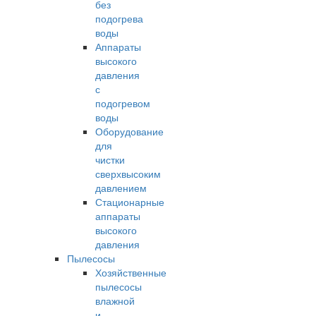
без
подогрева
воды
Аппараты
высокого
давления
с
подогревом
воды
Оборудование
для
чистки
сверхвысоким
давлением
Стационарные
аппараты
высокого
давления
Пылесосы
Хозяйственные
пылесосы
влажной
и