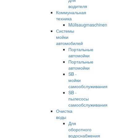
для
водителя
Коммунальная
техника
Müllsaugmaschinen
Системы
мойки
автомобилей
Портальные
автомойки
Портальные
автомойки
SB -
мойки
самообслуживания
SB -
пылесосы
самообслуживания
Очистка
воды
Для
оборотного
водоснабжения