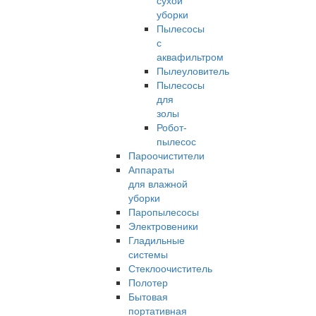
сухой
уборки
Пылесосы
с
аквафильтром
Пылеуловитель
Пылесосы
для
золы
Робот-
пылесос
Пароочистители
Аппараты
для влажной
уборки
Паропылесосы
Электровеники
Гладильные
системы
Стеклоочиститель
Полотер
Бытовая
портативная