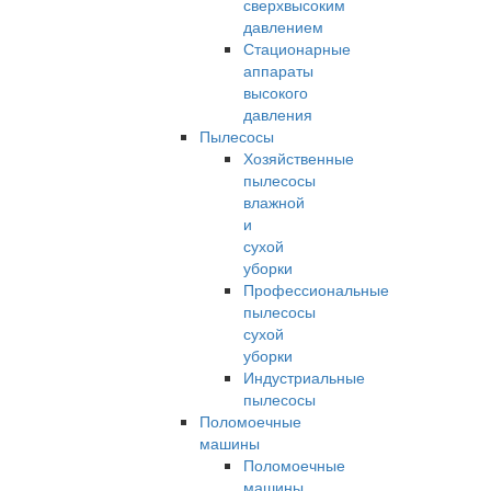
сверхвысоким
давлением
Стационарные
аппараты
высокого
давления
Пылесосы
Хозяйственные
пылесосы
влажной
и
сухой
уборки
Профессиональные
пылесосы
сухой
уборки
Индустриальные
пылесосы
Поломоечные
машины
Поломоечные
машины