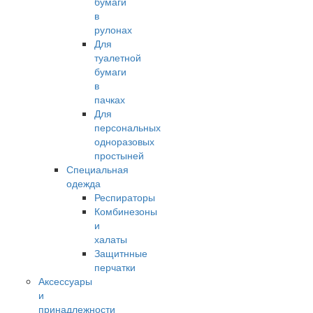
бумаги
в
рулонах
Для
туалетной
бумаги
в
пачках
Для
персональных
одноразовых
простыней
Специальная
одежда
Респираторы
Комбинезоны
и
халаты
Защитнные
перчатки
Аксессуары
и
принадлежности