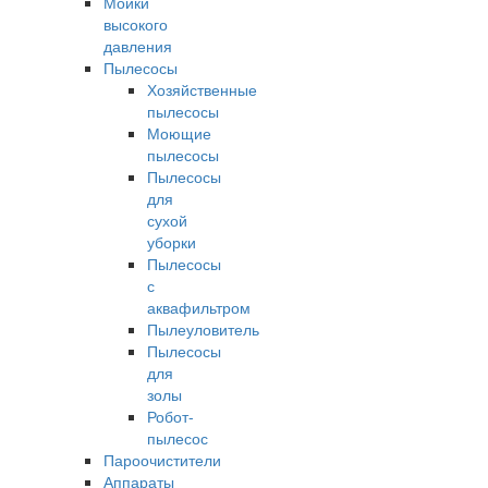
Мойки
высокого
давления
Пылесосы
Хозяйственные
пылесосы
Моющие
пылесосы
Пылесосы
для
сухой
уборки
Пылесосы
с
аквафильтром
Пылеуловитель
Пылесосы
для
золы
Робот-
пылесос
Пароочистители
Аппараты