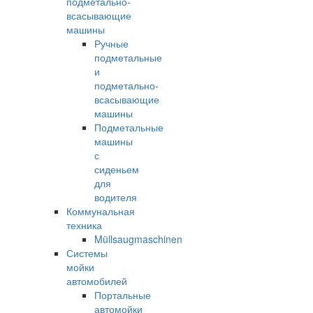
подметально-
всасывающие
машины
Ручные
подметальные
и
подметально-
всасывающие
машины
Подметальные
машины
с
сиденьем
для
водителя
Коммунальная
техника
Müllsaugmaschinen
Системы
мойки
автомобилей
Портальные
автомойки