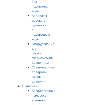
без
подогрева
воды
Аппараты
высокого
давления
с
подогревом
воды
Оборудование
для
чистки
сверхвысоким
давлением
Стационарные
аппараты
высокого
давления
Пылесосы
Хозяйственные
пылесосы
влажной
и